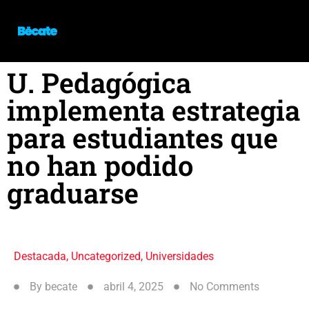
U. Pedagógica
implementa estrategia
para estudiantes que
no han podido
graduarse
Destacada
,
Uncategorized
,
Universidades
By
becate
abril 4, 2025
No Comments