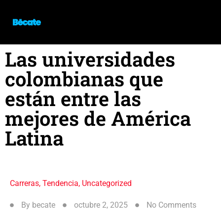
Las universidades
colombianas que
están entre las
mejores de América
Latina
Carreras
,
Tendencia
,
Uncategorized
By
becate
octubre 2, 2025
No Comments