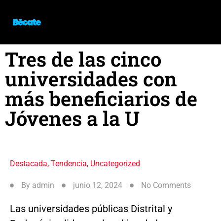
Tres de las cinco
universidades con
más beneficiarios de
Jóvenes a la U
Destacada
,
Tendencia
,
Uncategorized
By
admin
junio 12, 2024
No Comments
Las universidades públicas Distrital y