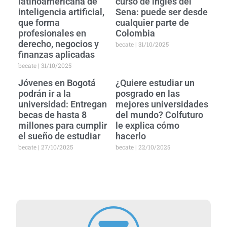
latinoamericana de
curso de inglés del
inteligencia artificial,
Sena: puede ser desde
que forma
cualquier parte de
profesionales en
Colombia
derecho, negocios y
becate
31/10/2025
finanzas aplicadas
becate
31/10/2025
Jóvenes en Bogotá
¿Quiere estudiar un
podrán ir a la
posgrado en las
universidad: Entregan
mejores universidades
becas de hasta 8
del mundo? Colfuturo
millones para cumplir
le explica cómo
el sueño de estudiar
hacerlo
becate
27/10/2025
becate
22/10/2025