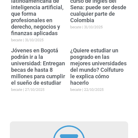
latinoamericana de
curso de inglés del
inteligencia artificial,
Sena: puede ser desde
que forma
cualquier parte de
profesionales en
Colombia
derecho, negocios y
becate
31/10/2025
finanzas aplicadas
becate
31/10/2025
Jóvenes en Bogotá
¿Quiere estudiar un
podrán ir a la
posgrado en las
universidad: Entregan
mejores universidades
becas de hasta 8
del mundo? Colfuturo
millones para cumplir
le explica cómo
el sueño de estudiar
hacerlo
becate
27/10/2025
becate
22/10/2025