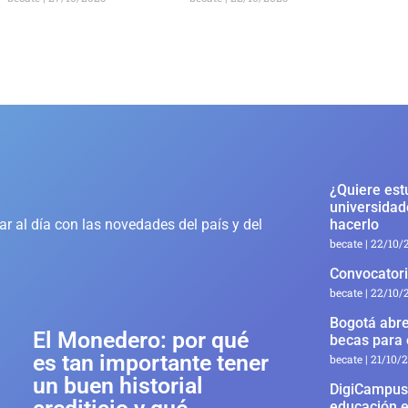
¿Quiere est
universidad
r al día con las novedades del país y del
hacerlo
becate
22/10/
Convocatori
becate
22/10/
Bogotá abre
El Monedero: por qué
becas para 
es tan importante tener
becate
21/10/
un buen historial
DigiCampus 
educación e