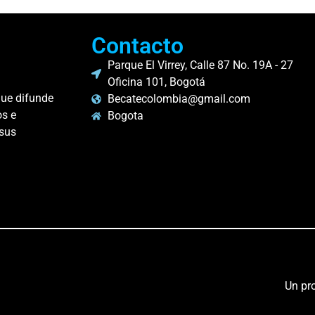
Contacto
Parque El Virrey, Calle 87 No. 19A - 27
Oficina 101, Bogotá
que difunde
Becatecolombia@gmail.com
os e
Bogota
 sus
.
Un pr