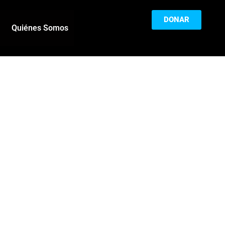
DONAR
Quiénes Somos
a
El Monedero: por
tá!
qué es tan
importante tener un
cia
buen historial
crediticio y qué
or,
ventajas ofrece