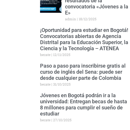
resultados de la
convocatoria «Jóvenes a la
E»
admin
18/12/2025
¡Oportunidad para estudiar en Bogotá!
Convocatorias abiertas de Agencia
Distrital para la Educación Superior, la
Ciencia y la Tecnología – ATENEA
becate
12/11/2025
Paso a paso para inscribirse gratis al
curso de inglés del Sena: puede ser
desde cualquier parte de Colombia
becate
31/10/2025
Jóvenes en Bogotá podrán ir a la
universidad: Entregan becas de hasta
8 millones para cumplir el sueño de
estudiar
becate
27/10/2025