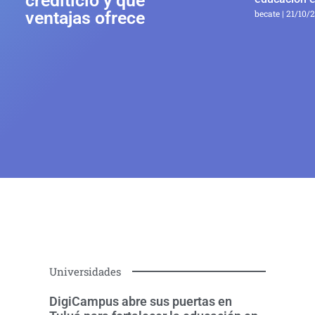
crediticio y qué
ventajas ofrece
becate
21/10/
Universidades
DigiCampus abre sus puertas en