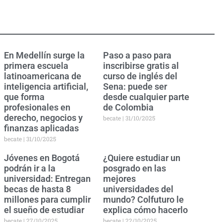
En Medellín surge la
Paso a paso para
primera escuela
inscribirse gratis al
latinoamericana de
curso de inglés del
inteligencia artificial,
Sena: puede ser
que forma
desde cualquier parte
profesionales en
de Colombia
derecho, negocios y
becate
31/10/2025
finanzas aplicadas
becate
31/10/2025
Jóvenes en Bogotá
¿Quiere estudiar un
podrán ir a la
posgrado en las
universidad: Entregan
mejores
becas de hasta 8
universidades del
millones para cumplir
mundo? Colfuturo le
el sueño de estudiar
explica cómo hacerlo
becate
27/10/2025
becate
22/10/2025