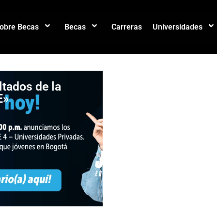
sobre Becas
Becas
Carreras
Universidades
ltados de la
¡Oportunidad par
E»
estudiar en Bogo
Convocatorias
abiertas de Agen
Distrital para la
Educación Superi
la Ciencia y la
Tecnología –
ATENEA