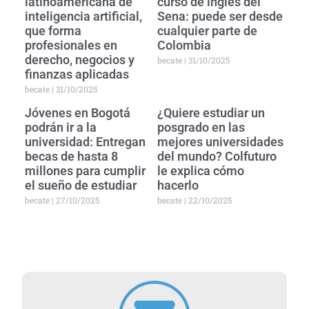
latinoamericana de
curso de inglés del
inteligencia artificial,
Sena: puede ser desde
que forma
cualquier parte de
profesionales en
Colombia
derecho, negocios y
becate
31/10/2025
finanzas aplicadas
becate
31/10/2025
Jóvenes en Bogotá
¿Quiere estudiar un
podrán ir a la
posgrado en las
universidad: Entregan
mejores universidades
becas de hasta 8
del mundo? Colfuturo
millones para cumplir
le explica cómo
el sueño de estudiar
hacerlo
becate
27/10/2025
becate
22/10/2025