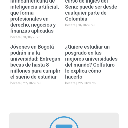
latinoamericana de
curso de inglés del
inteligencia artificial,
Sena: puede ser desde
que forma
cualquier parte de
profesionales en
Colombia
derecho, negocios y
becate
31/10/2025
finanzas aplicadas
becate
31/10/2025
Jóvenes en Bogotá
¿Quiere estudiar un
podrán ir a la
posgrado en las
universidad: Entregan
mejores universidades
becas de hasta 8
del mundo? Colfuturo
millones para cumplir
le explica cómo
el sueño de estudiar
hacerlo
becate
27/10/2025
becate
22/10/2025