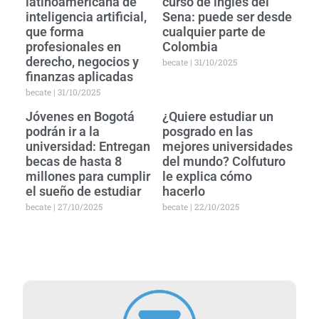
latinoamericana de
curso de inglés del
inteligencia artificial,
Sena: puede ser desde
que forma
cualquier parte de
profesionales en
Colombia
derecho, negocios y
becate
31/10/2025
finanzas aplicadas
becate
31/10/2025
Jóvenes en Bogotá
¿Quiere estudiar un
podrán ir a la
posgrado en las
universidad: Entregan
mejores universidades
becas de hasta 8
del mundo? Colfuturo
millones para cumplir
le explica cómo
el sueño de estudiar
hacerlo
becate
27/10/2025
becate
22/10/2025