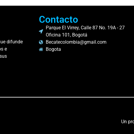
Contacto
Parque El Virrey, Calle 87 No. 19A - 27
Oficina 101, Bogotá
que difunde
Becatecolombia@gmail.com
os e
Bogota
 sus
.
Un pr