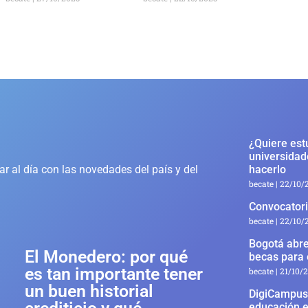
¿Quiere est
universidad
r al día con las novedades del país y del
hacerlo
becate
22/10/
Convocatori
becate
22/10/
Bogotá abre
El Monedero: por qué
becas para 
es tan importante tener
becate
21/10/
un buen historial
DigiCampus 
educación e