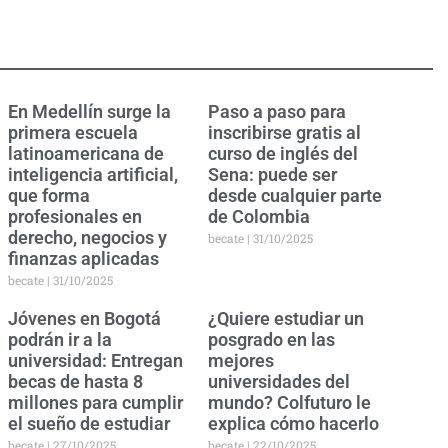
En Medellín surge la
Paso a paso para
primera escuela
inscribirse gratis al
latinoamericana de
curso de inglés del
inteligencia artificial,
Sena: puede ser
que forma
desde cualquier parte
profesionales en
de Colombia
derecho, negocios y
becate
31/10/2025
finanzas aplicadas
becate
31/10/2025
Jóvenes en Bogotá
¿Quiere estudiar un
podrán ir a la
posgrado en las
universidad: Entregan
mejores
becas de hasta 8
universidades del
millones para cumplir
mundo? Colfuturo le
el sueño de estudiar
explica cómo hacerlo
becate
27/10/2025
becate
22/10/2025