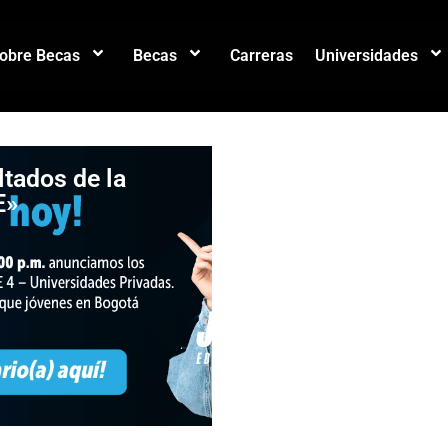
sobre Becas
Becas
Carreras
Universidades
ltados de la
¡Oportunidad par
E»
estudiar en Bogo
Convocatorias
abiertas de Agen
Distrital para la
Educación Superi
la Ciencia y la
Tecnología –
ATENEA