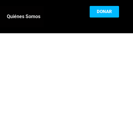
DONAR
Quiénes Somos
a
El Monedero: por
tá!
qué es tan
importante tener un
cia
buen historial
crediticio y qué
or,
ventajas ofrece