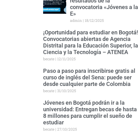
resultados de la
convocatoria «Jóvenes a la
E»
admin
18/12/2025
¡Oportunidad para estudiar en Bogotá!
Convocatorias abiertas de Agencia
Distrital para la Educación Superior, la
Ciencia y la Tecnología – ATENEA
becate
12/11/2025
Paso a paso para inscribirse gratis al
curso de inglés del Sena: puede ser
desde cualquier parte de Colombia
becate
31/10/2025
Jóvenes en Bogotá podrán ir a la
universidad: Entregan becas de hasta
8 millones para cumplir el sueño de
estudiar
becate
27/10/2025