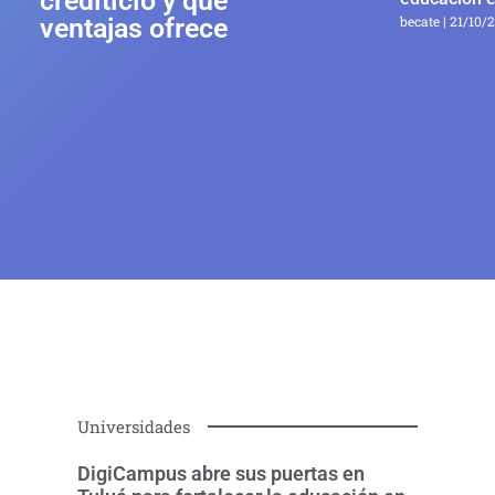
crediticio y qué
ventajas ofrece
becate
21/10/
Universidades
DigiCampus abre sus puertas en