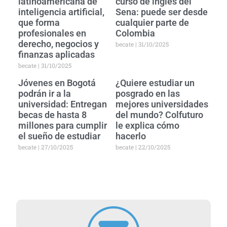
latinoamericana de
curso de inglés del
inteligencia artificial,
Sena: puede ser desde
que forma
cualquier parte de
profesionales en
Colombia
derecho, negocios y
becate
31/10/2025
finanzas aplicadas
becate
31/10/2025
Jóvenes en Bogotá
¿Quiere estudiar un
podrán ir a la
posgrado en las
universidad: Entregan
mejores universidades
becas de hasta 8
del mundo? Colfuturo
millones para cumplir
le explica cómo
el sueño de estudiar
hacerlo
becate
27/10/2025
becate
22/10/2025