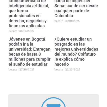
latinoamericana de
curso de inglés del
inteligencia artificial,
Sena: puede ser desde
que forma
cualquier parte de
profesionales en
Colombia
derecho, negocios y
becate
31/10/2025
finanzas aplicadas
becate
31/10/2025
Jóvenes en Bogotá
¿Quiere estudiar un
podrán ir a la
posgrado en las
universidad: Entregan
mejores universidades
becas de hasta 8
del mundo? Colfuturo
millones para cumplir
le explica cómo
el sueño de estudiar
hacerlo
becate
27/10/2025
becate
22/10/2025