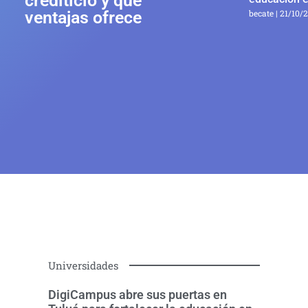
crediticio y qué
ventajas ofrece
becate
21/10/
Universidades
DigiCampus abre sus puertas en