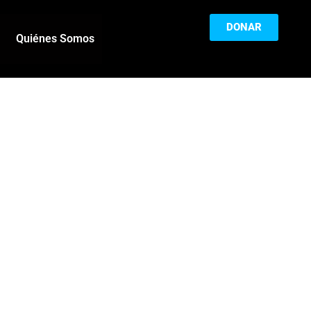
DONAR
Quiénes Somos
a
El Monedero: por
tá!
qué es tan
importante tener un
cia
buen historial
crediticio y qué
or,
ventajas ofrece