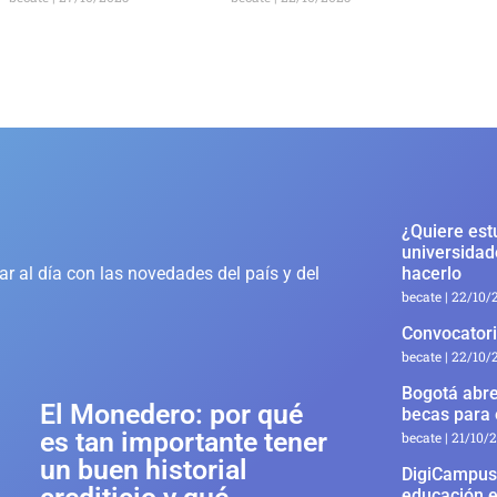
¿Quiere est
universidad
r al día con las novedades del país y del
hacerlo
becate
22/10/
Convocatori
becate
22/10/
Bogotá abre
El Monedero: por qué
becas para 
es tan importante tener
becate
21/10/
un buen historial
DigiCampus 
educación e