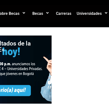
sobre Becas
Becas
Carreras
Universidades
ltados de la
¡Oportunidad par
E»
estudiar en Bogo
Convocatorias
abiertas de Agen
Distrital para la
Educación Superi
la Ciencia y la
Tecnología –
ATENEA