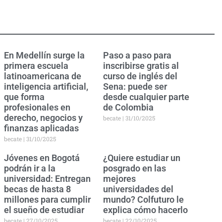
En Medellín surge la
Paso a paso para
primera escuela
inscribirse gratis al
latinoamericana de
curso de inglés del
inteligencia artificial,
Sena: puede ser
que forma
desde cualquier parte
profesionales en
de Colombia
derecho, negocios y
becate
31/10/2025
finanzas aplicadas
becate
31/10/2025
Jóvenes en Bogotá
¿Quiere estudiar un
podrán ir a la
posgrado en las
universidad: Entregan
mejores
becas de hasta 8
universidades del
millones para cumplir
mundo? Colfuturo le
el sueño de estudiar
explica cómo hacerlo
becate
27/10/2025
becate
22/10/2025