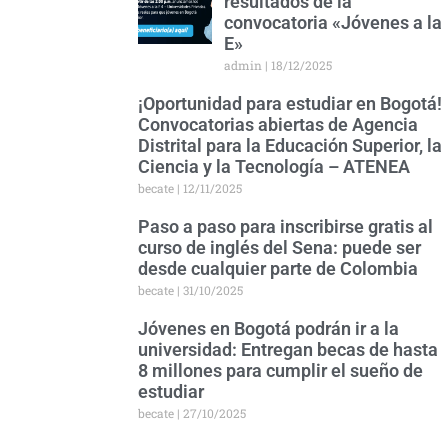
resultados de la
convocatoria «Jóvenes a la
E»
admin
18/12/2025
¡Oportunidad para estudiar en Bogotá!
Convocatorias abiertas de Agencia
Distrital para la Educación Superior, la
Ciencia y la Tecnología – ATENEA
becate
12/11/2025
Paso a paso para inscribirse gratis al
curso de inglés del Sena: puede ser
desde cualquier parte de Colombia
becate
31/10/2025
Jóvenes en Bogotá podrán ir a la
universidad: Entregan becas de hasta
8 millones para cumplir el sueño de
estudiar
becate
27/10/2025