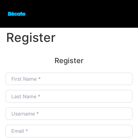
Register
Register
First Name
*
Last Name
*
Username
*
Email
*